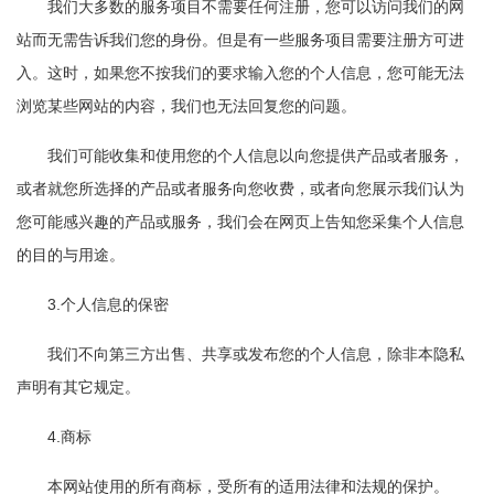
我们大多数的服务项目不需要任何注册，您可以访问我们的网
站而无需告诉我们您的身份。但是有一些服务项目需要注册方可进
入。这时，如果您不按我们的要求输入您的个人信息，您可能无法
浏览某些网站的内容，我们也无法回复您的问题。
我们可能收集和使用您的个人信息以向您提供产品或者服务，
或者就您所选择的产品或者服务向您收费，或者向您展示我们认为
您可能感兴趣的产品或服务，我们会在网页上告知您采集个人信息
的目的与用途。
3.个人信息的保密
我们不向第三方出售、共享或发布您的个人信息，除非本隐私
声明
有其它规定。
4.商标
本网站使用的所有商标，受所有的适用法律和法规的保护。