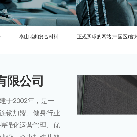
坪
泰山瑞豹复合材料
正规买球的网站(中国区)
有限公司
于2002年，是一
连锁加盟、健身行业
持强化运营管理、优