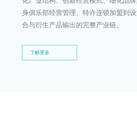
化产业结构、创新经营模式、细化品牌
身俱乐部经营管理、特许连锁加盟到设
合与衍生产品输出的完整产业链。
了解更多