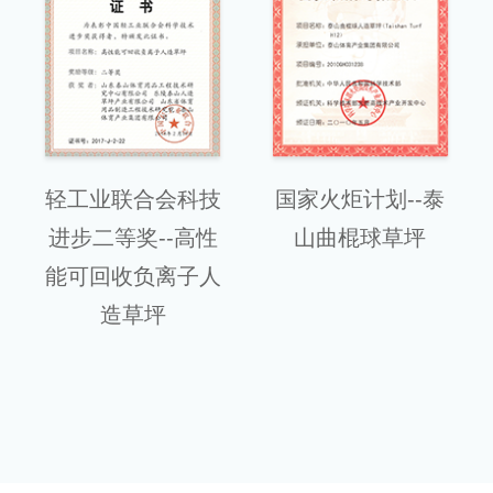
轻工业联合会科技
国家火炬计划--泰
进步二等奖--高性
山曲棍球草坪
能可回收负离子人
造草坪