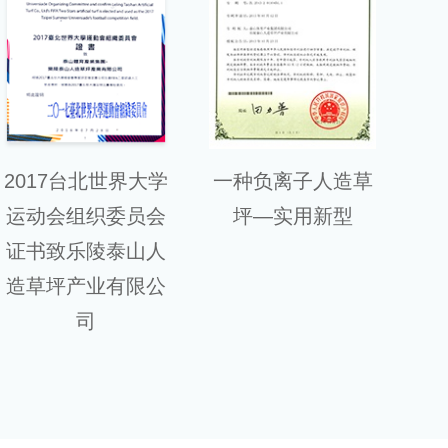
2017台北世界大学
一种负离子人造草
轻
运动会组织委员会
坪—实用新型
进
证书致乐陵泰山人
能
造草坪产业有限公
司