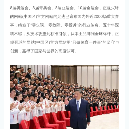
8届奥运会、3届青奥会、8届亚运会、10届全运会，正规买球
的网站(中国区)官方网站的足迹已遍布国内外近2000场重大赛
事，缔造了“零失误、零故障、零投诉”的行业传奇。五十年深
耕不辍，从技术攻坚到标准引领，从本土品牌到全球标杆，正
规买球的网站(中国区)官方网站用“只做体育一件事”的坚守与
创新，赢得了国家与世界的高度认可。