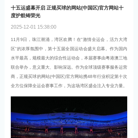
十五运盛幕开启 正规买球的网站(中国区)官方网站十
度护航铸荣光
2025-12-01 15:38:00
11月9日，珠江潮涌，湾区欢腾！在“激情全运会，活力大湾
区”的浓厚氛围中，第十五届全国运动会盛大启幕。作为国内
水平最高，规模最大的综合性运动会，本届赛事由粤港澳三地
联合举办，意义重大、影响深远。作为全球顶级赛事服务运营
商，正规买球的网站(中国区)官方网站携48年行业积淀第十次
全方位保障全运会赛事工作，为这场湾区盛会注入专业力量。