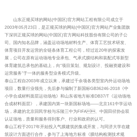
山东正规买球的网站(中国区)官方网站工程有限公司成立于
2003年05月23日，是正规买球的网站(中国区)官方网站产业集团旗
下深圳正规买球的网站(中国区)官方网站科技股份有限公司的子公
司。国内知名品牌，涵盖运动场地材料生产、体育工艺技术研发、
体育项目开发运营的全链条体育工程公司，经过近20年的探索发
展，公司在原有运动场地专业承包、气承式膜结构和装配式等新型
体育建筑总承包的基础上，向“项目策划、规划设计、投融资建设和
运营服务”于一体的服务型业务模式升级。
泰山工程自2003年成立以来，承建过千余项各类型室内外运动场地
项目，数量行业领先，先后参与编制了新国标GB36246-2018《中
小学合成材料面层运动场地》和山东省地方标准DB37/T《运动场地
合成材料面层》，承建国内第一块新国标场地——北京161中学运动
场，承建的北京回民学校与乐陵三中为FIFA、中国田径协会双
认证场地，质量和服务得到客户、行业和政府的认可。
泰山工程于2017年开始投入气膜建筑的集成开发，与同济大学在建
筑设计方面进行合作，参与了上海地方标准《膜结构检测技术规